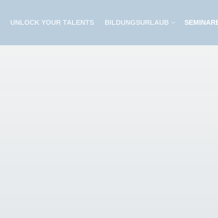
UNLOCK YOUR TALENTS
BILDUNGSURLAUB
SEMINAR
adership
xe
ionals
ionals – Medizin