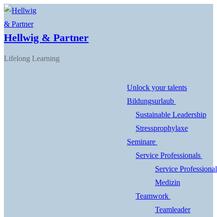
Zum
Menü
Schließen
Inhalt
Hellwig & Partner
springen
Lifelong Learning
Unlock your talents
Bildungsurlaub
Sustainable Leadership
Stressprophylaxe
Seminare
Service Professionals
Service Professional
Medizin
Teamwork
Teamleader